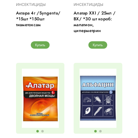
ИНСЕКТИЦИДЫ
ИНСЕКТИЦИДЫ
Актара 4г /Syngenta/
Алатар XXI / 25мл /
*15шт *150шт
ВХ/ *30 шт короб:
тиаметоксам
малатион,
циперметрин
Купить
Купить