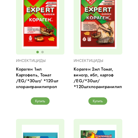
ИНСЕКТИЦИДЫ
ИНСЕКТИЦИДЫ
Кораген 1мл
Кораген 2мл Томат,
Картофель, Томат
виногр, ябл, картоф
/EG/*30шт/ *120шт
/EG/*30шт/
хлорантранилипрол
*120штхлорантранилипрол
Купить
Купить