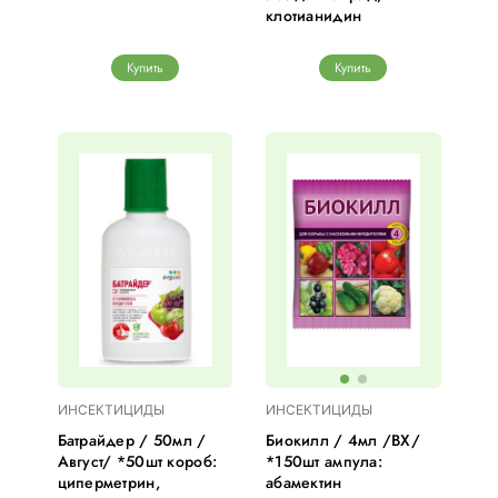
клотианидин
Купить
Купить
ИНСЕКТИЦИДЫ
ИНСЕКТИЦИДЫ
Батрайдер / 50мл /
Биокилл / 4мл /ВХ/
Август/ *50шт короб:
*150шт ампула:
циперметрин,
абамектин