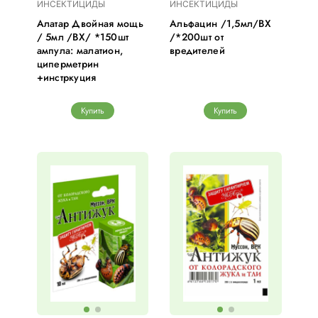
ИНСЕКТИЦИДЫ
ИНСЕКТИЦИДЫ
Алатар Двойная мощь
Альфацин /1,5мл/ВХ
/ 5мл /ВХ/ *150шт
/*200шт от
ампула: малатион,
вредителей
циперметрин
+инстркуция
Купить
Купить