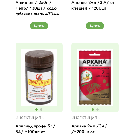
Антитлин / 250г /
Аполло 2мл /З-А/ от
Летто/ *30шт / содо-
клещей /*200шт
табачная пыль 47044
Купить
Купить
ИНСЕКТИЦИДЫ
ИНСЕКТИЦИДЫ
Апплауд-профи 5г /
Аркана 2мл /ЗА/
БА/ *100шт от
/*200шт от