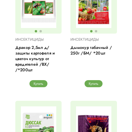
ИНСЕКТИЦИДЫ
ИНСЕКТИЦИДЫ
Дракор 2,5мл д/
Дымокур табачный /
защиты картофеля и
250г /БМ/ *20шт
цветоч культур от
вредителей /ВХ/
/*200шт
Купить
Купить