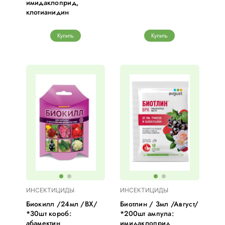
имидаклоприд,
клотианидин
Купить
Купить
ИНСЕКТИЦИДЫ
ИНСЕКТИЦИДЫ
Биокилл /24мл /ВХ/
Биотлин / 3мл /Август/
*30шт короб:
*200шт ампула:
абамектин
имидаклоприд