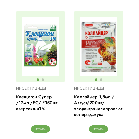
ИНСЕКТИЦИДЫ
ИНСЕКТИЦИДЫ
Клещегон Супер
Коллайдер 1,5мл /
/12мл /ЕС/ *150шт
Август/200шт/
аверсектин1%
хлорантранилипрол: от
колорад.жука
Купить
Купить