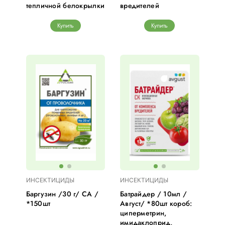
тепличной белокрылки
вредителей
Купить
Купить
ИНСЕКТИЦИДЫ
ИНСЕКТИЦИДЫ
Баргузин /30 г/ СА /
Батрайдер / 10мл /
*150шт
Август/ *80шт короб:
циперметрин,
имидаклоприд,