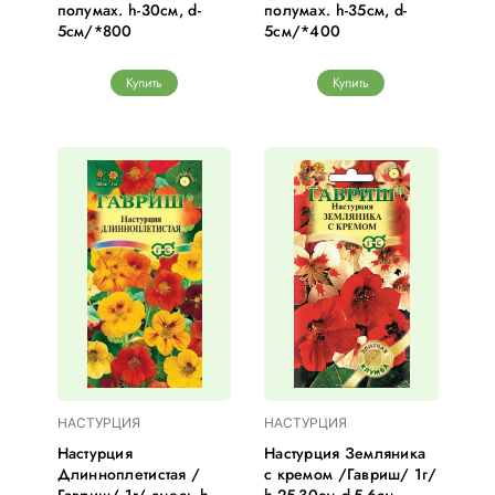
полумах. h-30см, d-
полумах. h-35см, d-
5см/*800
5см/*400
Купить
Купить
НАСТУРЦИЯ
НАСТУРЦИЯ
Настурция
Настурция Земляника
Длинноплетистая /
с кремом /Гавриш/ 1г/