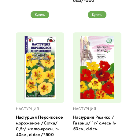
6см/*500
Купить
Купить
НАСТУРЦИЯ
НАСТУРЦИЯ
Настурция Персиковое
Настурция Ремикс /
мороженое /Сотка/
Гавриш/ 1г/ смесь h-
0,5г/ желто-красн. h-
50см, d-6см
40см, d-6см/*500