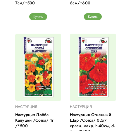
7см/*500
6см/*600
Купить
Купить
НАСТУРЦИЯ
НАСТУРЦИЯ
Настурция Лобба
Настурция Огненный
Капуцин /Сотка/ 1г
Шар /Сотка/ 0,5г/
/*500
красн. махр. h-40см, d-