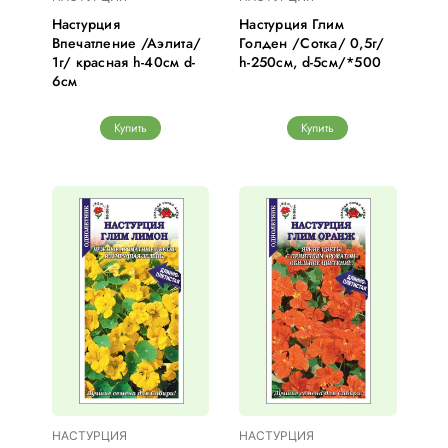
Настурция
Настурция Глим
Впечатление /Аэлита/
Голден /Сотка/ 0,5г/
1г/ красная h-40см d-
h-250см, d-5см/*500
6см
Купить
Купить
НАСТУРЦИЯ
НАСТУРЦИЯ