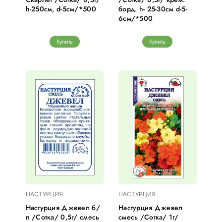
h-250см, d-5см/*500
борд. h- 25-30см d-5-
6см/*500
Купить
Купить
НАСТУРЦИЯ
НАСТУРЦИЯ
Настурция Джевел б/
Настурция Джевел
п /Сотка/ 0,5г/ смесь
смесь /Сотка/ 1г/