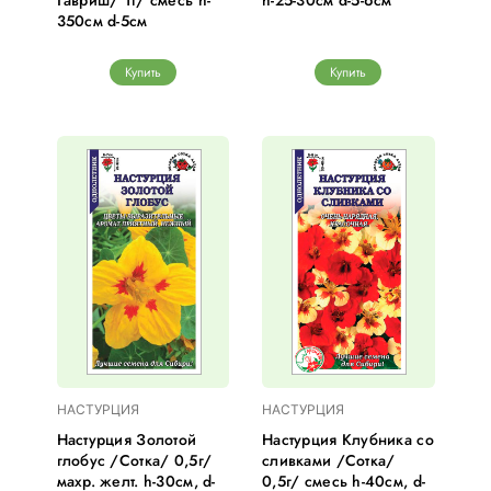
Гавриш/ 1г/ смесь h-
h-25-30см d-5-6см
350см d-5см
Купить
Купить
НАСТУРЦИЯ
НАСТУРЦИЯ
Настурция Золотой
Настурция Клубника со
глобус /Сотка/ 0,5г/
сливками /Сотка/
махр. желт. h-30см, d-
0,5г/ смесь h-40см, d-