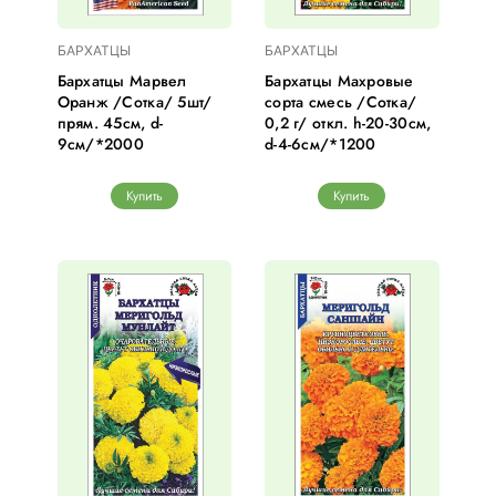
БАРХАТЦЫ
БАРХАТЦЫ
Бархатцы Марвел
Бархатцы Махровые
Оранж /Сотка/ 5шт/
сорта смесь /Сотка/
прям. 45см, d-
0,2 г/ откл. h-20-30см,
9см/*2000
d-4-6см/*1200
Купить
Купить