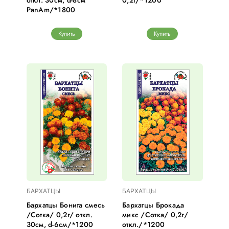
откл. 30см, d-8см
0,2г/*1200
PanAm/*1800
Купить
Купить
БАРХАТЦЫ
БАРХАТЦЫ
Бархатцы Бонита смесь
Бархатцы Брокада
/Сотка/ 0,2г/ откл.
микс /Сотка/ 0,2г/
30см, d-6см/*1200
откл./*1200