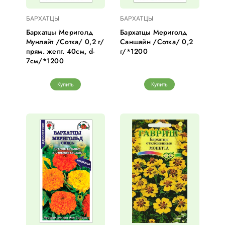
БАРХАТЦЫ
БАРХАТЦЫ
Бархатцы Мериголд
Бархатцы Мериголд
Мунлайт /Сотка/ 0,2 г/
Саншайн /Сотка/ 0,2
прям. желт. 40см, d-
г/*1200
7см/*1200
Купить
Купить