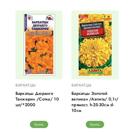
БАРХАТЦЫ
БАРХАТЦЫ
Бархатцы Дюранго
Бархатцы Золотой
Танжерин /Сотка/ 10
великан /Аэлита/ 0,1г/
шт/*2000
прямост. h-25-30см d-
10см
Купить
Купить