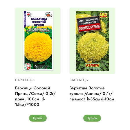
БАРХАТЦЫ
БАРХАТЦЫ
Бархатцы Золотой
Бархатцы Золотые
Принц /Сотка/ 0,2г/
купола /Аэлита/ 0,1г/
прям. 100см, d-
прямост. h-35см d-10см
15см/*1000
Купить
Купить