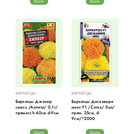
Купить
Купить
БАРХАТЦЫ
БАРХАТЦЫ
Бархатцы Джокер
Бархатцы Дискавери
смесь /Аэлита/ 0,1г/
микс F1 /Сотка/ 5шт/
прямост.h-40см d-9см
прям. 25см, d-
9см/*2000
Купить
Купить