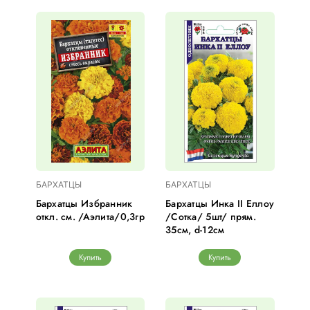
БАРХАТЦЫ
БАРХАТЦЫ
Бархатцы Избранник
Бархатцы Инка II Еллоу
откл. см. /Аэлита/0,3гр
/Сотка/ 5шт/ прям.
35см, d-12см
Купить
Купить