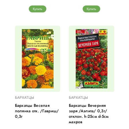
Купить
Купить
БАРХАТЦЫ
БАРХАТЦЫ
Бархатцы Веселая
Бархатцы Вечерняя
полянка отк. /Гавриш/
заря /Аэлита/ 0,3г/
0,3г
отклон. h-25см d-5см
махров