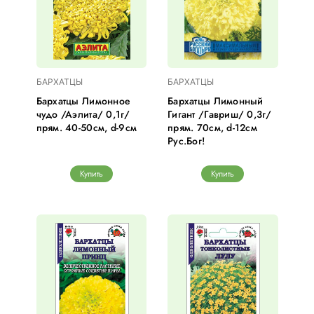
БАРХАТЦЫ
БАРХАТЦЫ
Бархатцы Лимонное
Бархатцы Лимонный
чудо /Аэлита/ 0,1г/
Гигант /Гавриш/ 0,3г/
прям. 40-50см, d-9см
прям. 70см, d-12см
Рус.Бог!
Купить
Купить