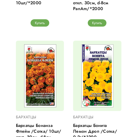
10шт/*2000
откл. 30см, d-8см
PanAm/*2000
Купить
Купить
БАРХАТЦЫ
БАРХАТЦЫ
Бархатцы Бонанза
Бархатцы Бонита
Флейм /Сотка/ 10шт/
Лемон Дроп /Сотка/