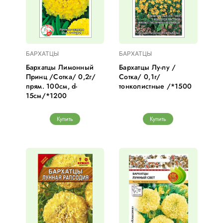
БАРХАТЦЫ
БАРХАТЦЫ
Бархатцы Лимонный
Бархатцы Лу-лу /
Принц /Сотка/ 0,2г/
Сотка/ 0,1г/
прям. 100см, d-
тонколистные /*1500
15см/*1200
Купить
Купить