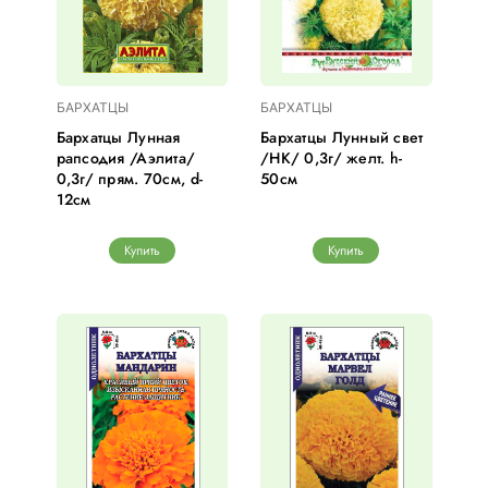
БАРХАТЦЫ
БАРХАТЦЫ
Бархатцы Лунная
Бархатцы Лунный свет
рапсодия /Аэлита/
/НК/ 0,3г/ желт. h-
0,3г/ прям. 70см, d-
50см
12см
Купить
Купить