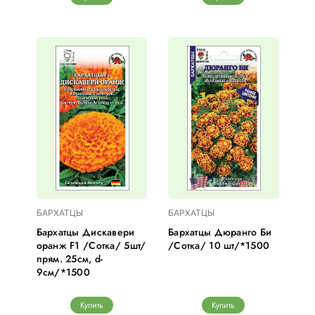
БАРХАТЦЫ
БАРХАТЦЫ
Бархатцы Дискавери
Бархатцы Дюранго Би
оранж F1 /Сотка/ 5шт/
/Сотка/ 10 шт/*1500
прям. 25см, d-
9см/*1500
Купить
Купить