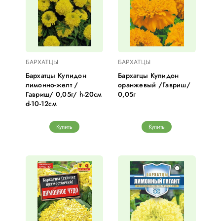
БАРХАТЦЫ
БАРХАТЦЫ
Бархатцы Купидон
Бархатцы Купидон
лимонно-желт /
оранжевый /Гавриш/
Гавриш/ 0,05г/ h-20см
0,05г
d-10-12см
Купить
Купить