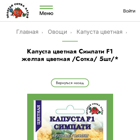
Войти
Меню
Главная
Овощи
Капуста цветная
Капу
Капуста цветная Симпати F1
желтая цветная /Сотка/ 5шт/*
Вернуться назад