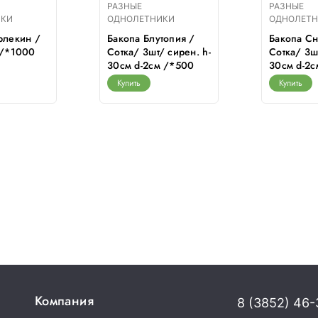
РАЗНЫЕ
РАЗНЫЕ
ИКИ
ОДНОЛЕТНИКИ
ОДНОЛЕТ
рлекин /
Бакопа Блутопия /
Бакопа Сн
г/*1000
Сотка/ 3шт/ сирен. h-
Сотка/ 3ш
30см d-2см /*500
30см d-2с
Купить
Купить
Компания
8 (3852) 46-