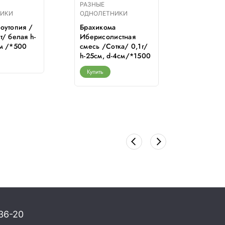
РАЗНЫЕ
РАЗНЫЕ
НИКИ
ОДНОЛЕТНИКИ
ОДНОЛЕТ
оутопия /
Брахикома
Адонис 
т/ белая h-
Иберисолистная
Гавриш/
м /*500
смесь /Сотка/ 0,1г/
h-25см, d-4см/*1500
Купить
Купить
36-20