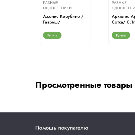
РАЗНЫЕ
РАЗНЫЕ
КИ
ОДНОЛЕТНИКИ
ОДНОЛЕТН
Адонис Керубино /
Арктотис А
тная
Гавриш/
Сотка/ 0,1
а/ 0,1г/
см/*1500
Купить
Купить
Просмотренные товары
Помощь покупателю