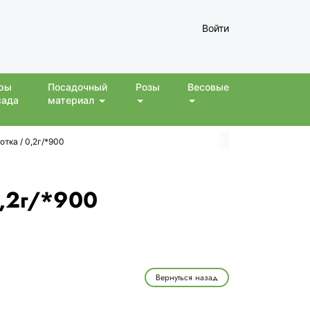
Войти
ры
Посадочный
Розы
Весовые
сада
материал
тка / 0,2г/*900
0,2г/*900
Вернуться назад