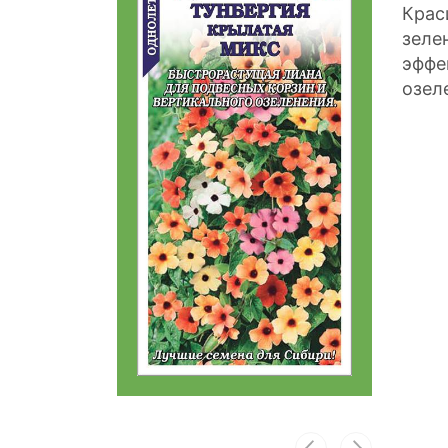
Крас
зеле
эффе
озел