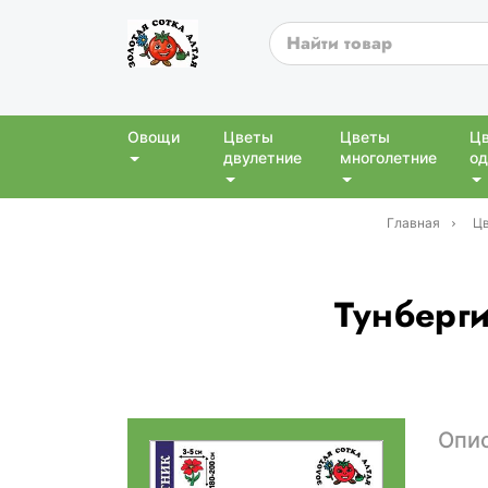
Овощи
Цветы
Цветы
Ц
двулетние
многолетние
од
Главная
Цв
Тунберги
Опи