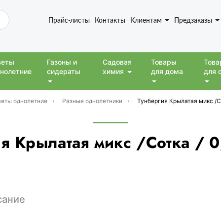
Прайс-листы
Контакты
Клиентам
Предзаказы
веты
Газоны и
Садовая
Товары
Това
нолетние
сидераты
химия
для дома
для 
еты однолетние
Разные однолетники
Тунбергия Крылатая микс /Со
я Крылатая микс /Сотка / 
сание