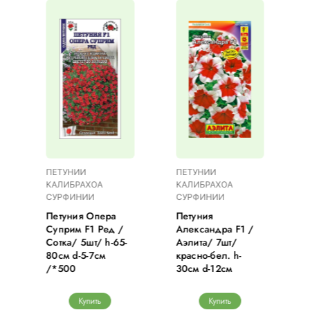
ПЕТУНИИ
ПЕТУНИИ
КАЛИБРАХОА
КАЛИБРАХОА
СУРФИНИИ
СУРФИНИИ
а
Петуния Опера
Петуния
Суприм F1 Ред /
Александра F1 /
Сотка/ 5шт/ h-65-
Аэлита/ 7шт/
80см d-5-7см
красно-бел. h-
/*500
30см d-12см
Купить
Купить